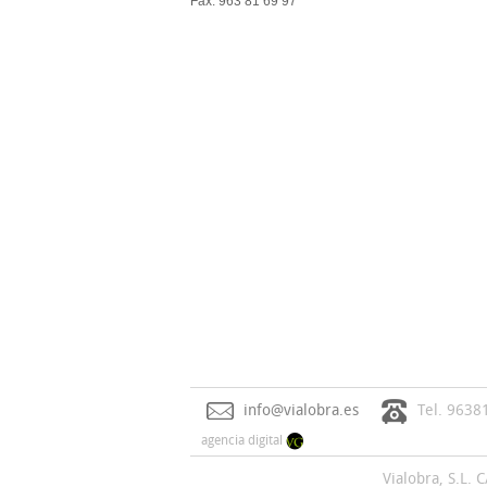
Fax: 963 81 69 97
info@vialobra.es
Tel. 9638
agencia digital
Vialobra, S.L. 