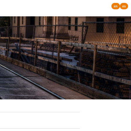
en
es