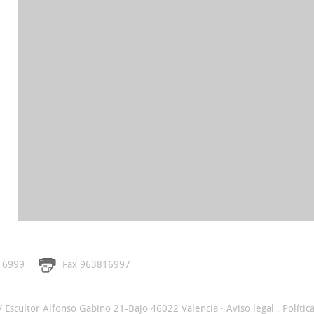
Fax 963816997
16999
C/ Escultor Alfonso Gabino 21-Bajo 46022 Valencia ·
Aviso legal
.
Polític